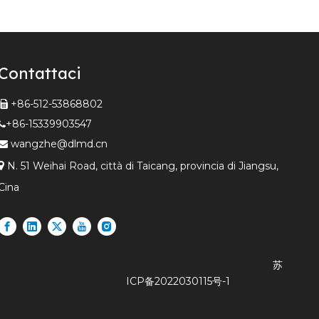
Contattaci
+86-512-53868802

+86-15339903547

wangzhe@dlmd.cn


N. 51 Weihai Road, città di Taicang, provincia di Jiangsu,
Cina
苏
ICP备2022030115号-1