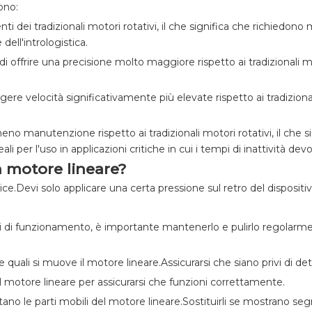
ono:
ienti dei tradizionali motori rotativi, il che significa che richiedo
dell'intrologistica.
i offrire una precisione molto maggiore rispetto ai tradizionali mot
ere velocità significativamente più elevate rispetto ai tradizionali
eno manutenzione rispetto ai tradizionali motori rotativi, il che s
per l'uso in applicazioni critiche in cui i tempi di inattività dev
 motore lineare?
.Devi solo applicare una certa pressione sul retro del dispositivo
 di funzionamento, è importante mantenerlo e pulirlo regolarmen
e quali si muove il motore lineare.Assicurarsi che siano privi di d
l motore lineare per assicurarsi che funzioni correttamente.
tano le parti mobili del motore lineare.Sostituirli se mostrano s