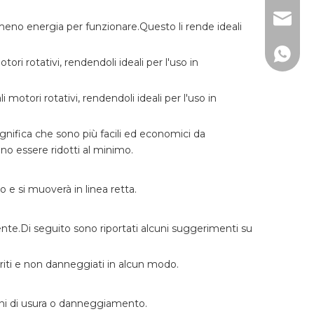
lw@dlm
no meno energia per funzionare.Questo li rende ideali
150267
ori rotativi, rendendoli ideali per l'uso in
 motori rotativi, rendendoli ideali per l'uso in
ignifica che sono più facili ed economici da
ono essere ridotti al minimo.
 e si muoverà in linea retta.
te.Di seguito sono riportati alcuni suggerimenti su
etriti e non danneggiati in alcun modo.
egni di usura o danneggiamento.