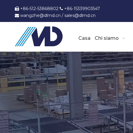
+86-512-53868802
+86-15339903547


wangzhe@dlmd.cn
/
sales@dlmd.c
n

Casa
Chi siamo