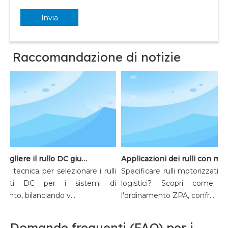
Invia
Raccomandazione di notizie
Come scegliere il rullo DC giusto per le apparecchiature di smistamento
Applicazioni dei rulli con mo
a tecnica per selezionare i rulli
Specificare rulli motorizzati 
zzati DC per i sistemi di
logistici? Scopri come ott
nto, bilanciando v...
l'ordinamento ZPA, confr...
Domande frequenti (FAQ) per i