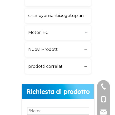
chanpyemianbiaogetupian
Motori EC
Nuovi Prodotti
prodotti correlati
+86-51
Richiesta di prodotto
+86-15
lw@dlm