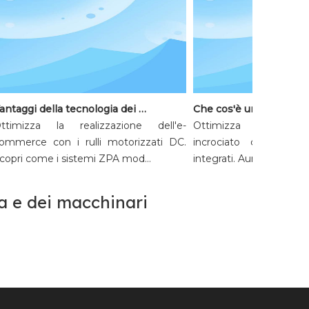
Vantaggi della tecnologia dei rulli DC nell'automazione dei magazzini dell'e-commerce
timizza la realizzazione dell'e-
Ottimizza gli smistat
merce con i rulli motorizzati DC.
incrociato con rulli m
pri come i sistemi ZPA mod...
integrati. Aumenta l'efficie
ca e dei macchinari