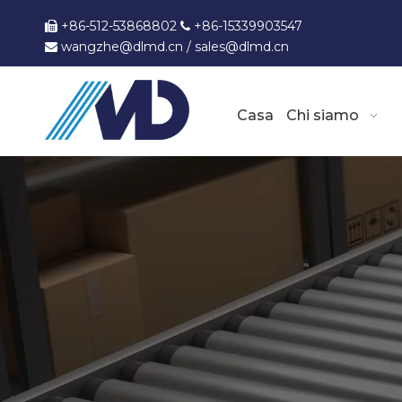
+86-512-53868802
+86-15339903547


wangzhe@dlmd.cn
/
sales@dlmd.c
n

Casa
Chi siamo