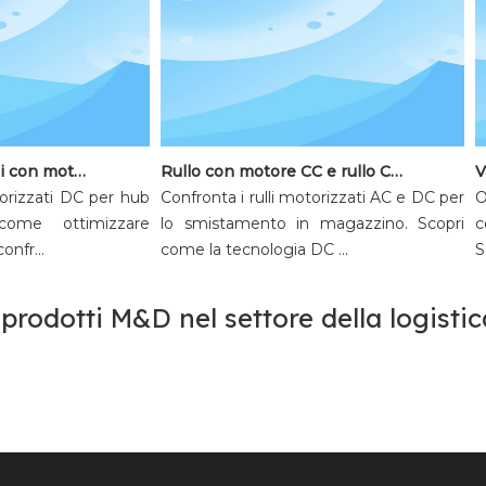
Applicazioni dei rulli con motore CC negli hub logistici espressi
Rullo con motore CC e rullo CA: quale è il migliore per le attrezzature di smistamento?
rizzati DC per hub
Confronta i rulli motorizzati AC e DC per
Ot
come ottimizzare
lo smistamento in magazzino. Scopri
com
r...
come la tecnologia DC ...
Sco
prodotti M&D nel settore della logisti