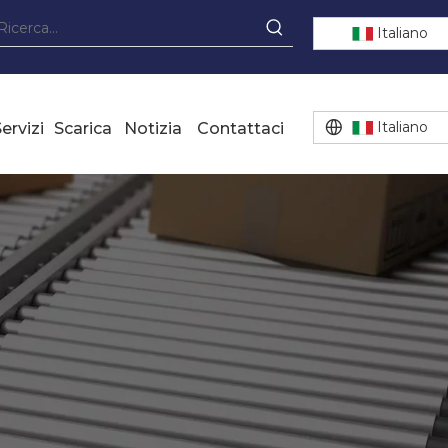
Italiano
Italiano
ervizi
Scarica
Notizia
Contattaci