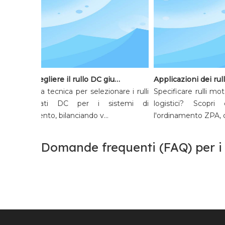
Come scegliere il rullo DC giusto per le apparecchiature di smistamento
Una guida tecnica per selezionare i rulli
Specificare rulli moto
motorizzati DC per i sistemi di
logistici? Scopri 
smistamento, bilanciando v...
l'ordinamento ZPA, conf
Domande frequenti (FAQ) per i 